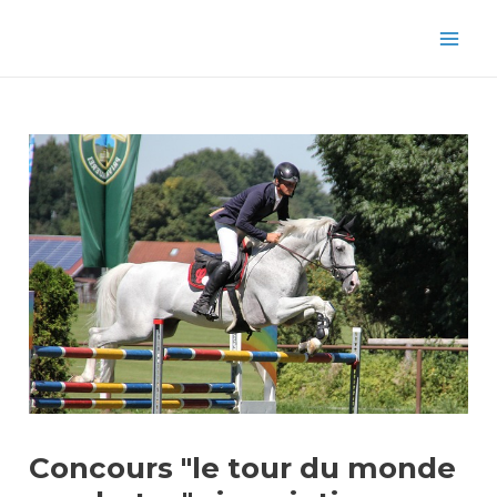
Aller
Navigation
Mai
au
des
Men
contenu
articles
Concours "le tour du monde