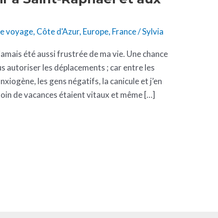
de voyage
,
Côte d'Azur
,
Europe
,
France
/
Sylvia
i jamais été aussi frustrée de ma vie. Une chance
s autoriser les déplacements ; car entre les
anxiogène, les gens négatifs, la canicule et j’en
besoin de vacances étaient vitaux et même […]