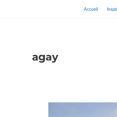
Aller
Accueil
Inspi
au
contenu
agay
Que
faire