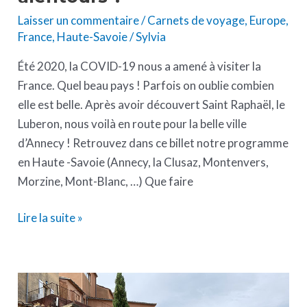
Laisser un commentaire
/
Carnets de voyage
,
Europe
,
France
,
Haute-Savoie
/
Sylvia
Été 2020, la COVID-19 nous a amené à visiter la
France. Quel beau pays ! Parfois on oublie combien
elle est belle. Après avoir découvert Saint Raphaël, le
Luberon, nous voilà en route pour la belle ville
d’Annecy ! Retrouvez dans ce billet notre programme
en Haute -Savoie (Annecy, la Clusaz, Montenvers,
Morzine, Mont-Blanc, …) Que faire
Lire la suite »
Que
faire