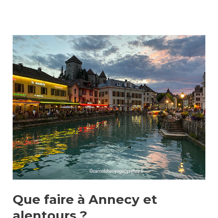
Que
faire
à
Annecy
et
alentours
?
Que faire à Annecy et
alentours ?