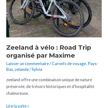
Zeeland à vélo : Road Trip
organisé par Maxime
Laisser un commentaire
/
Carnets de voyage
,
Pays-
Bas
,
zelande
/
Sylvia
zeeland offre une combinaison unique de nature
préservée, de trésors historiques et d’hospitalité
chaleureuse.
Lire la suite »