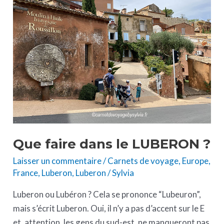
dans
le
LUBERON
?
Que faire dans le LUBERON ?
Laisser un commentaire
/
Carnets de voyage
,
Europe
,
France
,
Luberon
,
Luberon
/
Sylvia
Luberon ou Lubéron ? Cela se prononce “Lubeuron”,
mais s’écrit Luberon. Oui, il n’y a pas d’accent sur le E
et, attention, les gens du sud-est, ne manqueront pas