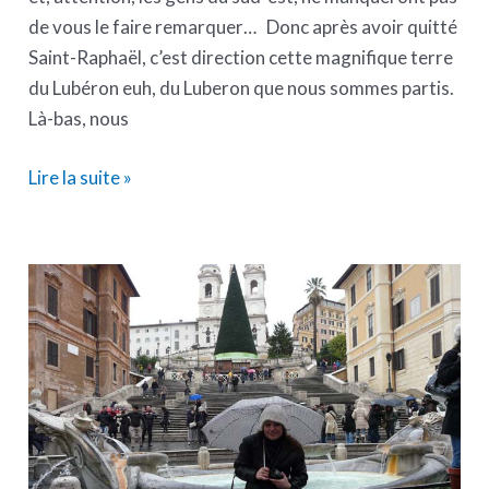
de vous le faire remarquer… Donc après avoir quitté
Saint-Raphaël, c’est direction cette magnifique terre
du Lubéron euh, du Luberon que nous sommes partis.
Là-bas, nous
Lire la suite »
Où
passer
Noël
en
Europe
?