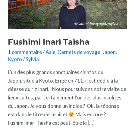
Fushimi Inari Taisha
1 commentaire
/
Asie
,
Carnets de voyage
,
Japon
,
Kyoto
/
Sylvia
L’un des plus grands sanctuaires shintos du
Japon, situé à Kyoto. Erigé en 711, il est dédié à la
déesse du riz Inari. Nous poursuivons notre visite de
lieux cultes, par certainement l’un des plus insolites
du Japon. Je vous donne un indice ? Ok, la réponse
est dans le titre de ce billet
Mais encore ?
Fushimi inari Taisha est peut-être le […]