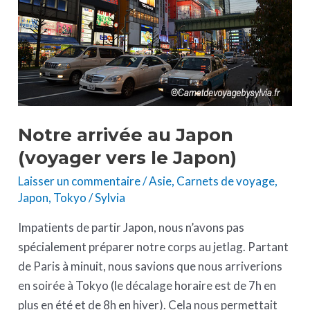
(voyager
vers
le
Japon)
Notre arrivée au Japon
(voyager vers le Japon)
Laisser un commentaire
/
Asie
,
Carnets de voyage
,
Japon
,
Tokyo
/
Sylvia
Impatients de partir Japon, nous n’avons pas
spécialement préparer notre corps au jetlag. Partant
de Paris à minuit, nous savions que nous arriverions
en soirée à Tokyo (le décalage horaire est de 7h en
plus en été et de 8h en hiver). Cela nous permettait