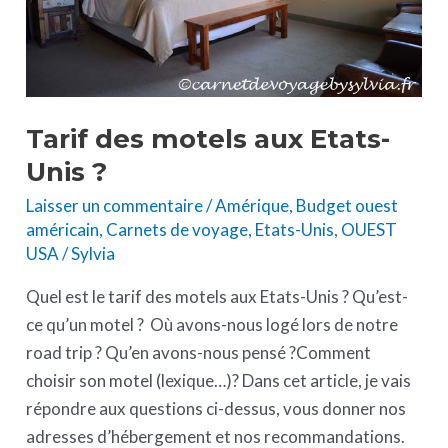
?
Tarif des motels aux Etats-
Unis ?
Laisser un commentaire
/
Amérique
,
Budget ouest
américain
,
Carnets de voyage
,
Etats-Unis
,
OUEST
USA
/
Sylvia
Quel est le tarif des motels aux Etats-Unis ? Qu’est-
ce qu’un motel ? Où avons-nous logé lors de notre
road trip ? Qu’en avons-nous pensé ?Comment
choisir son motel (lexique…)? Dans cet article, je vais
répondre aux questions ci-dessus, vous donner nos
adresses d’hébergement et nos recommandations.