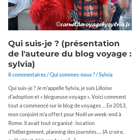
l'auteure
du
blog
voyage
:
Qui suis-je ? (présentation
sylvia)
de l'auteure du blog voyage :
sylvia)
8 commentaires
/
Qui sommes-nous ?
/
Sylvia
Qui suis-je ? Je m’appelle Sylvia, je suis Lilloise
d’adoption et « blogueuse voyage ». Voici comment
tout a commencé sur le blog de voyages … En 2013,
mon conjoint m’a offert pour Noël un week-end à
Rome. Il avait tout organisé : location
d’hébergement, planning des journées…. (A croire,