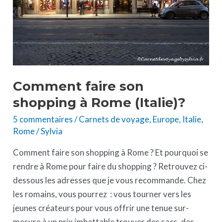
(Italie)?
Comment faire son
shopping à Rome (Italie)?
5 commentaires
/
Carnets de voyage
,
Europe
,
Italie
,
Rome
/
Sylvia
Comment faire son shopping à Rome ? Et pourquoi se
rendre à Rome pour faire du shopping ? Retrouvez ci-
dessous les adresses que je vous recommande. Chez
les romains, vous pourrez : vous tourner vers les
jeunes créateurs pour vous offrir une tenue sur-
mesure à un prix imbattable trouver des sacs, des