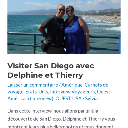
Delphine
et
Thierry
Visiter San Diego avec
Delphine et Thierry
Laisser un commentaire
/
Amérique
,
Carnets de
voyage
,
Etats-Unis
,
Interview Voyageurs
,
Ouest
Américain (interview)
,
OUEST USA
/
Sylvia
Dans cette interview, nous allons partir à la
découverte de San Diego. Delphine et Thierry vous
montrent leurs plus belles photos et vous donnent