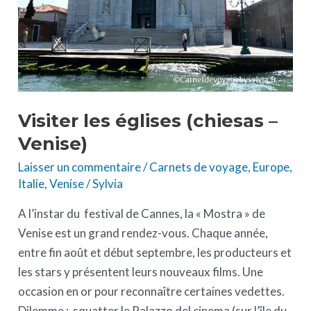
Visiter les églises (chiesas –
Venise)
Laisser un commentaire
/
Carnets de voyage
,
Europe
,
Italie
,
Venise
/
Sylvia
A l’instar du festival de Cannes, la « Mostra » de
Venise est un grand rendez-vous. Chaque année,
entre fin août et début septembre, les producteurs et
les stars y présentent leurs nouveaux films. Une
occasion en or pour reconnaître certaines vedettes.
Dilemme : squatter le Palazzo del cinema (sur l’île du