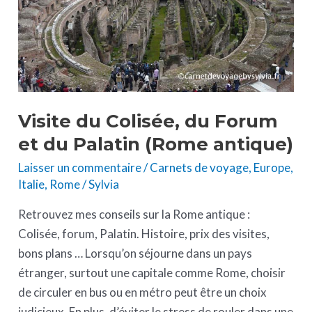
du
Palatin
(Rome
antique)
Visite du Colisée, du Forum
et du Palatin (Rome antique)
Laisser un commentaire
/
Carnets de voyage
,
Europe
,
Italie
,
Rome
/
Sylvia
Retrouvez mes conseils sur la Rome antique :
Colisée, forum, Palatin. Histoire, prix des visites,
bons plans … Lorsqu’on séjourne dans un pays
étranger, surtout une capitale comme Rome, choisir
de circuler en bus ou en métro peut être un choix
judicieux. En plus, d’éviter le stress de rouler dans une