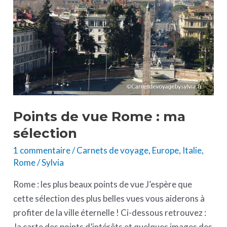
:
ma
sélection
Points de vue Rome : ma
sélection
1 commentaire
/
Carnets de voyage
,
Europe
,
Italie
,
Rome
/
Sylvia
Rome : les plus beaux points de vue J’espère que
cette sélection des plus belles vues vous aiderons à
profiter de la ville éternelle ! Ci-dessous retrouvez :
la carte des points d’intérêts et quelques images des