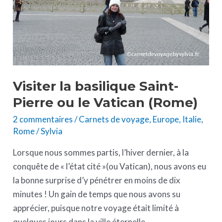
le
Vatican
(Rome)
Visiter la basilique Saint-
Pierre ou le Vatican (Rome)
2 commentaires
/
Carnets de voyage
,
Europe
,
Italie
,
Rome
/
Sylvia
Lorsque nous sommes partis, l’hiver dernier, à la
conquête de « l’état cité »(ou Vatican), nous avons eu
la bonne surprise d’y pénétrer en moins de dix
minutes ! Un gain de temps que nous avons su
apprécier, puisque notre voyage était limité à
quelques jours dans la ville éternelle…