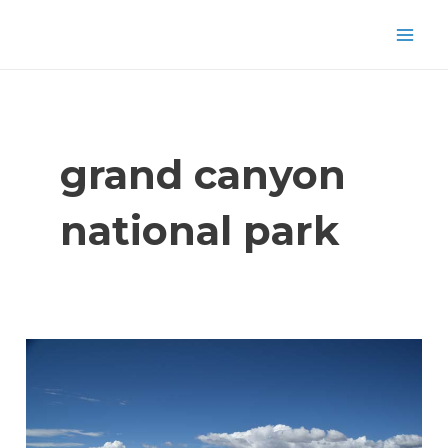
Aller
Mai
au
Men
contenu
grand canyon
national park
Comment
se
passe
la