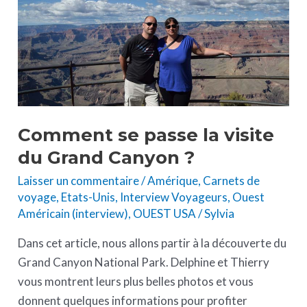
visite
du
Grand
Canyon
?
Comment se passe la visite
du Grand Canyon ?
Laisser un commentaire
/
Amérique
,
Carnets de
voyage
,
Etats-Unis
,
Interview Voyageurs
,
Ouest
Américain (interview)
,
OUEST USA
/
Sylvia
Dans cet article, nous allons partir à la découverte du
Grand Canyon National Park. Delphine et Thierry
vous montrent leurs plus belles photos et vous
donnent quelques informations pour profiter