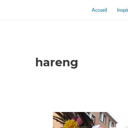
Aller
Accueil
Inspi
au
contenu
hareng
Carnaval
de