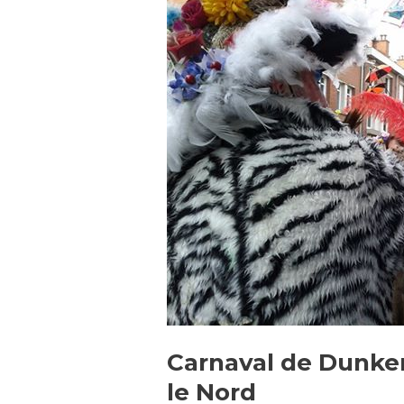
Dunkerque
:
l'événement
dans
le
Nord
Carnaval de Dunke
le Nord