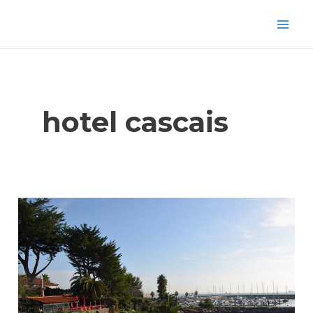
Aller
Mai
au
Men
contenu
hotel cascais
Visiter
Cascais
&
Estoril
(Portugal-
Lisbonne-