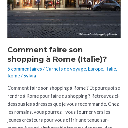
(Italie)?
Comment faire son
shopping à Rome (Italie)?
5 commentaires
/
Carnets de voyage
,
Europe
,
Italie
,
Rome
/
Sylvia
Comment faire son shopping à Rome ? Et pourquoi se
rendre à Rome pour faire du shopping ? Retrouvez ci-
dessous les adresses que je vous recommande. Chez
les romains, vous pourrez : vous tourner vers les
jeunes créateurs pour vous offrir une tenue sur-
mesure à un prix imbattable trouver des sacs, des