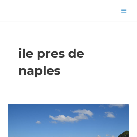
Aller
Mai
au
Men
contenu
ile pres de
naples
Visiter
Capri