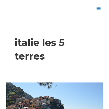
Aller
Mai
au
Men
contenu
italie les 5
terres
Visiter
les
Cinque
Terre