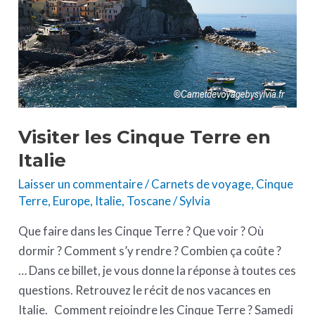
en
Italie
Visiter les Cinque Terre en
Italie
Laisser un commentaire
/
Carnets de voyage
,
Cinque
Terre
,
Europe
,
Italie
,
Toscane
/
Sylvia
Que faire dans les Cinque Terre ? Que voir ? Où
dormir ? Comment s’y rendre ? Combien ça coûte ?
… Dans ce billet, je vous donne la réponse à toutes ces
questions. Retrouvez le récit de nos vacances en
Italie. Comment rejoindre les Cinque Terre ? Samedi