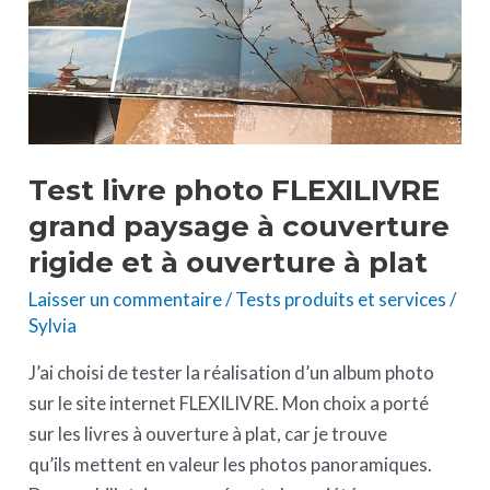
à
couverture
rigide
et
à
ouverture
Test livre photo FLEXILIVRE
à
grand paysage à couverture
plat
rigide et à ouverture à plat
Laisser un commentaire
/
Tests produits et services
/
Sylvia
J’ai choisi de tester la réalisation d’un album photo
sur le site internet FLEXILIVRE. Mon choix a porté
sur les livres à ouverture à plat, car je trouve
qu’ils mettent en valeur les photos panoramiques.