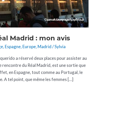
éal Madrid : mon avis
ge
,
Espagne
,
Europe
,
Madrid
/
Sylvia
querido a réservé deux places pour assister au
e rencontre du Réal Madrid, est une sortie que
fet, en Espagne, tout comme au Portugal, le
nce. A tel point, que même les femmes […]