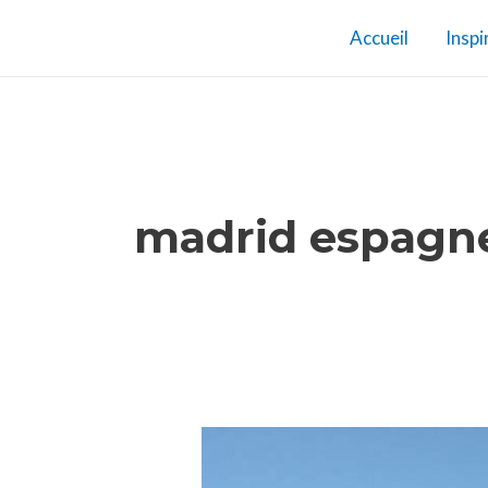
Aller
Accueil
Inspi
au
contenu
madrid espagn
Voir
un