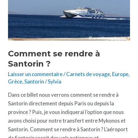
Comment se rendre à
Santorin ?
Laisser un commentaire
/
Carnets de voyage
,
Europe
,
Grèce
,
Santorin
/
Sylvia
Dans ce billet nous verrons comment se rendre à
Santorin directement depuis Paris ou depuis la
province ? Puis, je vous indiquerai l’option que nous
avons choisi pour notre transfert entre Mykonos et
Santorin. Comment se rendre à Santorin ? L’aéroport
de Santorin reçoit des vols nationaux et