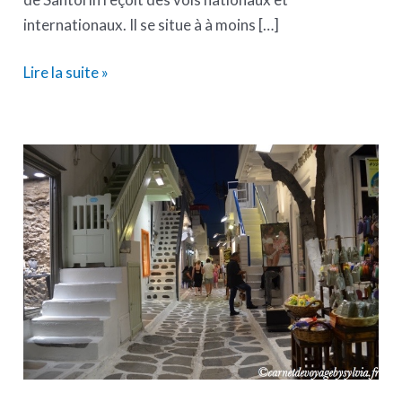
internationaux. Il se situe à à moins […]
Lire la suite »
Que
faire
et
que
voir
à
Mykonos
?