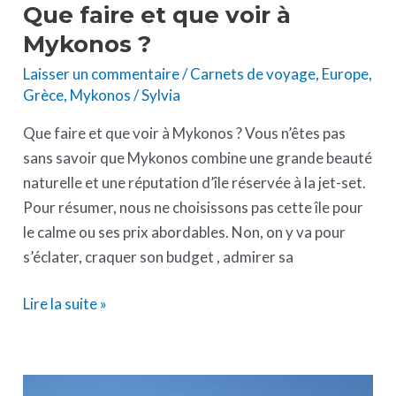
Que faire et que voir à
Mykonos ?
Laisser un commentaire
/
Carnets de voyage
,
Europe
,
Grèce
,
Mykonos
/
Sylvia
Que faire et que voir à Mykonos ? Vous n’êtes pas
sans savoir que Mykonos combine une grande beauté
naturelle et une réputation d’île réservée à la jet-set.
Pour résumer, nous ne choisissons pas cette île pour
le calme ou ses prix abordables. Non, on y va pour
s’éclater, craquer son budget , admirer sa
Lire la suite »
Mykonos