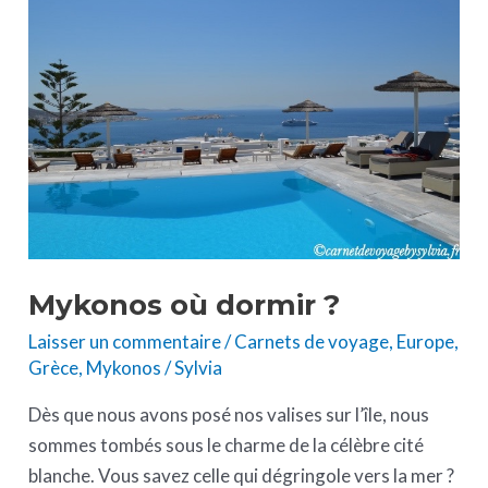
où
dormir
?
Mykonos où dormir ?
Laisser un commentaire
/
Carnets de voyage
,
Europe
,
Grèce
,
Mykonos
/
Sylvia
Dès que nous avons posé nos valises sur l’île, nous
sommes tombés sous le charme de la célèbre cité
blanche. Vous savez celle qui dégringole vers la mer ?