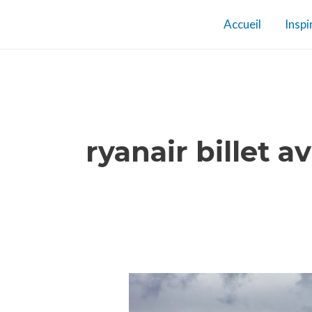
Aller
Accueil
Inspi
au
contenu
ryanair billet a
Ryanair
: