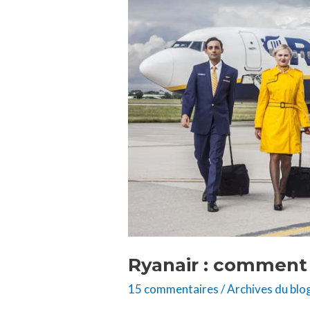
comment
modifier
sa
réservation
?
Ryanair : comment 
15 commentaires
/
Archives du blo