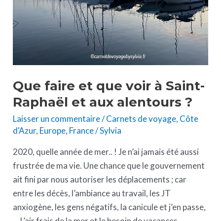
Saint-
Raphaël
et
aux
alentours
?
Que faire et que voir à Saint-
Raphaël et aux alentours ?
Laisser un commentaire
/
Carnets de voyage
,
Côte
d'Azur
,
Europe
,
France
/
Sylvia
2020, quelle année de mer.. ! Je n’ai jamais été aussi
frustrée de ma vie. Une chance que le gouvernement
ait fini par nous autoriser les déplacements ; car
entre les décès, l’ambiance au travail, les JT
anxiogène, les gens négatifs, la canicule et j’en passe,
… L’air frais de la mer et le besoin de vacances