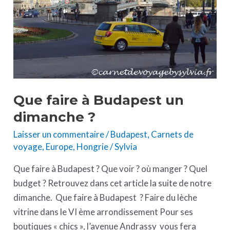
un
dimanche
?
Que faire à Budapest un
dimanche ?
Laisser un commentaire
/
Budapest
,
Carnets de
voyage
,
Europe
,
Hongrie
/
Sylvia
Que faire à Budapest ? Que voir ? où manger ? Quel
budget ? Retrouvez dans cet article la suite de notre
dimanche. Que faire à Budapest ? Faire du lèche
vitrine dans le VI ème arrondissement Pour ses
boutiques « chics », l’avenue Andrassy vous fera