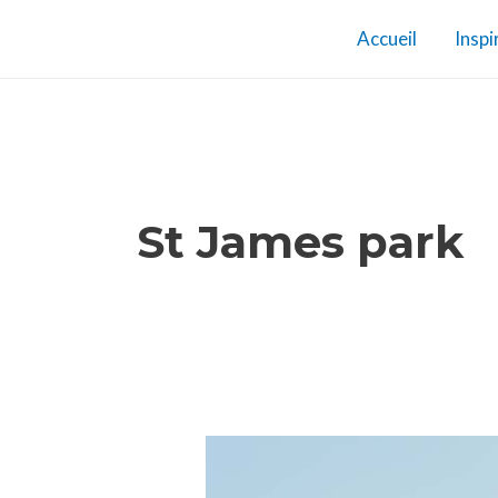
Aller
Accueil
Inspi
au
contenu
St James park
Que
faire