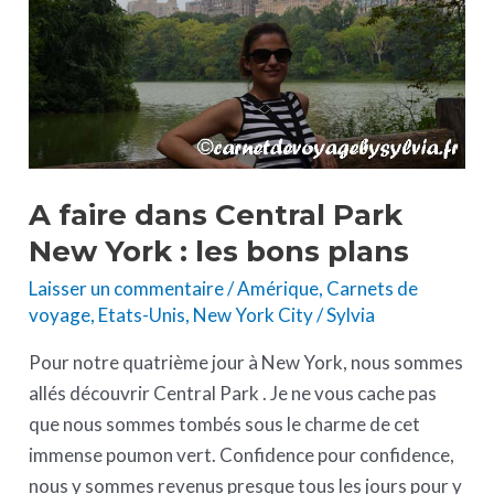
Park
New
York
:
les
bons
plans
A faire dans Central Park
New York : les bons plans
Laisser un commentaire
/
Amérique
,
Carnets de
voyage
,
Etats-Unis
,
New York City
/
Sylvia
Pour notre quatrième jour à New York, nous sommes
allés découvrir Central Park . Je ne vous cache pas
que nous sommes tombés sous le charme de cet
immense poumon vert. Confidence pour confidence,
nous y sommes revenus presque tous les jours pour y