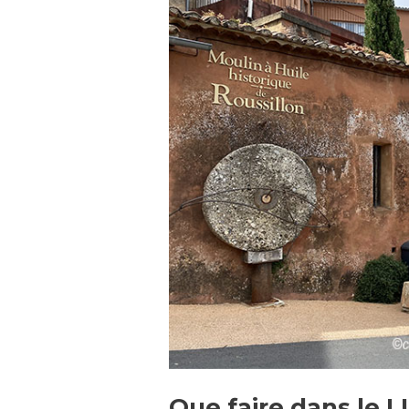
dans
le
LUBERON
?
Que faire dans le