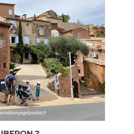
 LUBERON ?