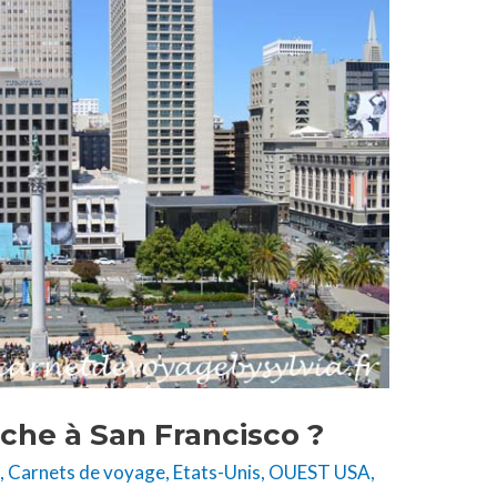
che à San Francisco ?
e
,
Carnets de voyage
,
Etats-Unis
,
OUEST USA
,