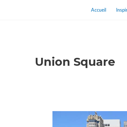
Aller
Accueil
Inspi
au
contenu
Union Square
Que
faire