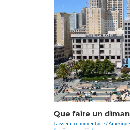
un
dimanche
à
San
Francisco
?
Que faire un diman
Laisser un commentaire
/
Amériqu