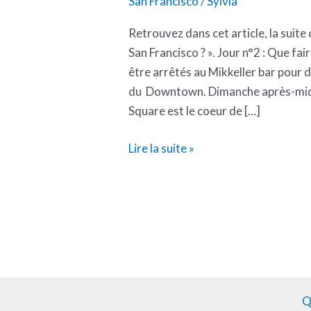
San Francisco
/
Sylvia
Retrouvez dans cet article, la sui
San Francisco ? ». Jour n°2 : Que f
être arrêtés au Mikkeller bar pour 
du Downtown. Dimanche après-midi
Square est le coeur de […]
Lire la suite »
Q