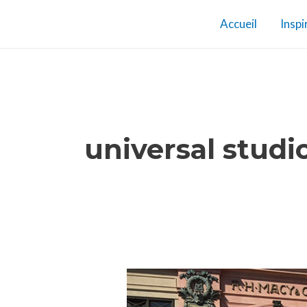
Aller
Accueil
Inspi
au
contenu
universal studi
Orlando
: