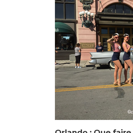
Que
faire
?
Que
voir
?
Orlando : Que faire