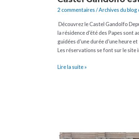
2 commentaires
/
Archives du blog
Découvrez le Castel Gandolfo Depui
la résidence d’été des Papes sont ac
guidées d’une durée d’une heure et 
Les réservations se font sur le site
Lire la suite »
Visiter