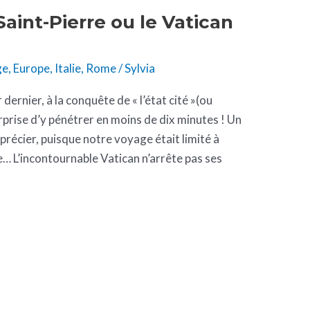
 Saint-Pierre ou le Vatican
ge
,
Europe
,
Italie
,
Rome
/
Sylvia
dernier, à la conquête de « l’état cité »(ou
rprise d’y pénétrer en moins de dix minutes ! Un
récier, puisque notre voyage était limité à
le… L’incontournable Vatican n’arrête pas ses