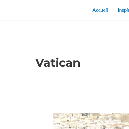
Aller
Accueil
Inspi
au
contenu
Vatican
Castel
Gandolfo