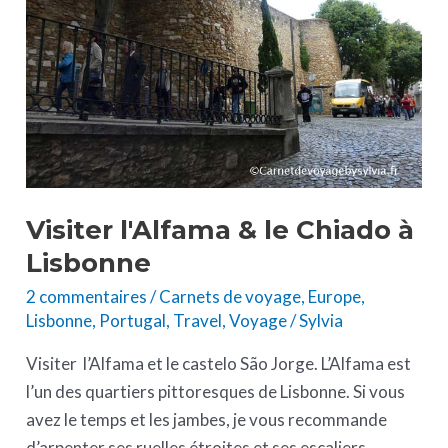
Chiado
à
Lisbonne
Visiter l'Alfama & le Chiado à
Lisbonne
2 commentaires
/
Carnets de voyage
,
Europe
,
Lisbonne
,
Portugal
,
Travel
,
Voyage
/
Sylvia
Visiter l’Alfama et le castelo São Jorge. L’Alfama est
l’un des quartiers pittoresques de Lisbonne. Si vous
avez le temps et les jambes, je vous recommande
d’arpenter ses ruelles étroites et ses escaliers