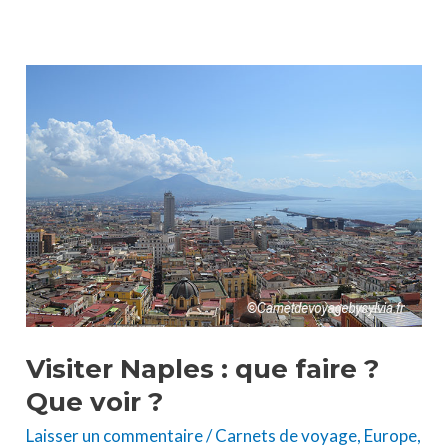
Visiter
Naples
:
que
faire
?
Que
voir
?
Visiter Naples : que faire ?
Que voir ?
Laisser un commentaire
/
Carnets de voyage
,
Europe
,