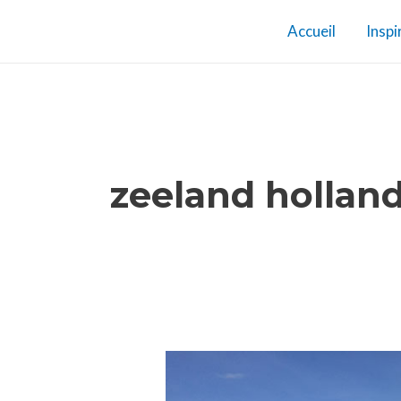
Aller
Accueil
Inspi
au
contenu
zeeland hollan
Randonnée
vélo