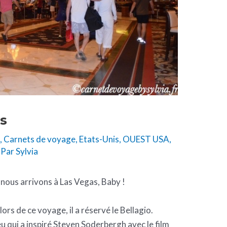
as
e
,
Carnets de voyage
,
Etats-Unis
,
OUEST USA
,
 Par
Sylvia
 nous arrivons à Las Vegas, Baby !
ors de ce voyage, il a réservé le Bellagio.
u qui a inspiré Steven Soderbergh avec le film