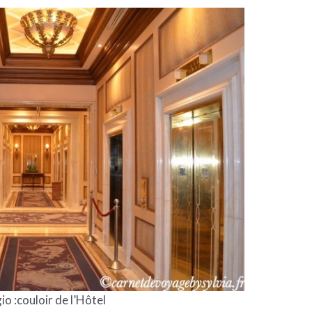
io :couloir de l’Hôtel