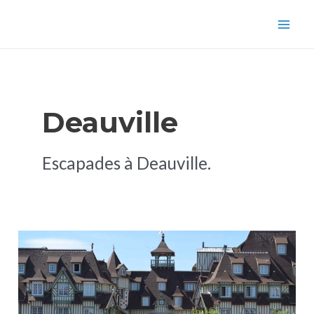
Aller
Mai
au
Men
contenu
Deauville
Escapades à Deauville.
Week-
end
à
Deauville