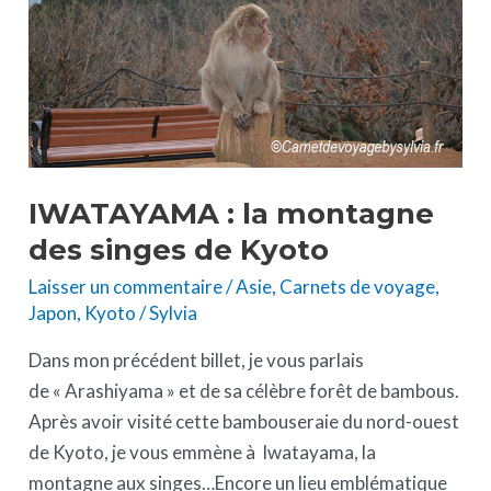
des
singes
de
Kyoto
IWATAYAMA : la montagne
des singes de Kyoto
Laisser un commentaire
/
Asie
,
Carnets de voyage
,
Japon
,
Kyoto
/
Sylvia
Dans mon précédent billet, je vous parlais
de « Arashiyama » et de sa célèbre forêt de bambous.
Après avoir visité cette bambouseraie du nord-ouest
de Kyoto, je vous emmène à Iwatayama, la
montagne aux singes…Encore un lieu emblématique