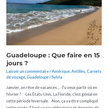
en
15
jours
?
Guadeloupe : Que faire en 15
jours ?
Laisser un commentaire
/
Amérique
,
Antilles
,
Carnets
de voyage
,
Guadeloupe
/
Sylvia
Janvier, on rêve de vacances… -Tu veux partir où en
février ? -Les États-Unis. La Floride, c’est génial en
cette période hivernale. -Non, ça va être compliqué
cette année. Il faut un pcr obligatoire et de moins de