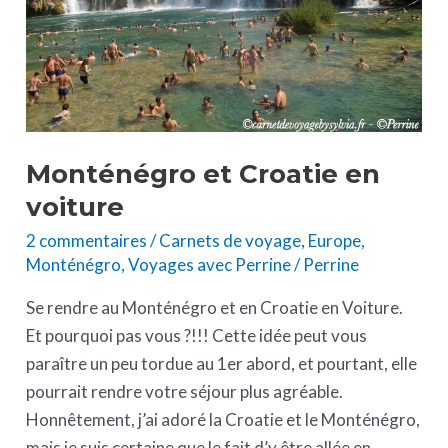
Monténégro et Croatie en
voiture
2 commentaires
/
Carnets de voyage
,
Europe
,
Monténégro
,
Voyages avec Perrine
/
Perrine
Se rendre au Monténégro et en Croatie en Voiture.
Et pourquoi pas vous ?!!! Cette idée peut vous
paraître un peu tordue au 1er abord, et pourtant, elle
pourrait rendre votre séjour plus agréable.
Honnêtement, j’ai adoré la Croatie et le Monténégro,
mais je suis certaine que le fait d’y être allée en