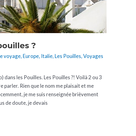
pouilles ?
de voyage
,
Europe
,
Italie
,
Les Pouilles
,
Voyages
) dans les Pouilles. Les Pouilles ?! Voilà 2 ou 3
 parler. Rien que le nom me plaisait et me
 récemment, je me suis renseignée brièvement
lus de doute, je devais