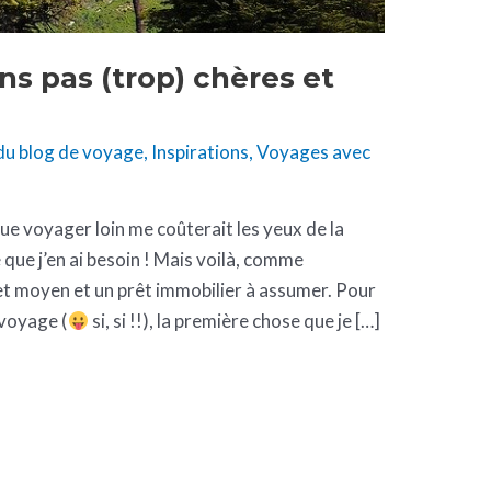
ns pas (trop) chères et
du blog de voyage
,
Inspirations
,
Voyages avec
ue voyager loin me coûterait les yeux de la
 que j’en ai besoin ! Mais voilà, comme
et moyen et un prêt immobilier à assumer. Pour
voyage (
si, si !!), la première chose que je […]