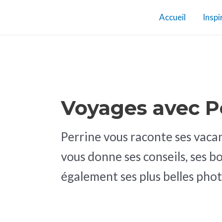
Aller
Pagination
Accueil
Inspi
au
d’article
contenu
Voyages avec P
Perrine vous raconte ses vaca
vous donne ses conseils, ses b
également ses plus belles pho