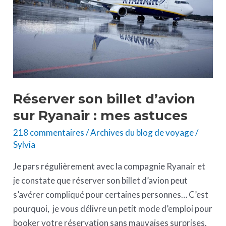
sur
Ryanair
:
mes
astuces
Réserver son billet d’avion
sur Ryanair : mes astuces
218 commentaires
/
Archives du blog de voyage
/
Sylvia
Je pars régulièrement avec la compagnie Ryanair et
je constate que réserver son billet d’avion peut
s’avérer compliqué pour certaines personnes… C’est
pourquoi, je vous délivre un petit mode d’emploi pour
booker votre réservation sans mauvaises surprises.