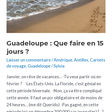
jours
?
Guadeloupe : Que faire en 15
jours ?
Laisser un commentaire
/
Amérique
,
Antilles
,
Carnets
de voyage
,
Guadeloupe
/
Sylvia
Janvier, on rêve de vacances… -Tu veux partir où en
février ? -Les États-Unis. La Floride, c’est génial en
cette période hivernale. -Non, ça va être compliqué
cette année. Il faut un pcr obligatoire et de moins de
24 heures… (me dit Querido) -Pas gagné, en cette
période (où on dénombre 300 000 cas journalier) […]