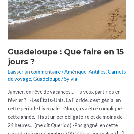
jours
?
Guadeloupe : Que faire en 15
jours ?
Laisser un commentaire
/
Amérique
,
Antilles
,
Carnets
de voyage
,
Guadeloupe
/
Sylvia
Janvier, on rêve de vacances… -Tu veux partir où en
février ? -Les États-Unis. La Floride, c’est génial en
cette période hivernale. -Non, ça va être compliqué
cette année. Il faut un pcr obligatoire et de moins de
24 heures… (me dit Querido) -Pas gagné, en cette
période (où on dénombre 300 000 cas journalier) […]