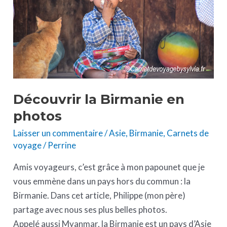
photos
Découvrir la Birmanie en
photos
Laisser un commentaire
/
Asie
,
Birmanie
,
Carnets de
voyage
/
Perrine
Amis voyageurs, c’est grâce à mon papounet que je
vous emmène dans un pays hors du commun : la
Birmanie. Dans cet article, Philippe (mon père)
partage avec nous ses plus belles photos.
Appelé aussi Myanmar, la Birmanie est un pays d’Asie