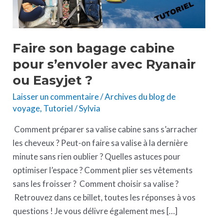
avec
Ryanair
ou
Faire son bagage cabine
Easyjet
pour s’envoler avec Ryanair
?
ou Easyjet ?
Laisser un commentaire
/
Archives du blog de
voyage
,
Tutoriel
/
Sylvia
Comment préparer sa valise cabine sans s’arracher
les cheveux ? Peut-on faire sa valise à la dernière
minute sans rien oublier ? Quelles astuces pour
optimiser l’espace ? Comment plier ses vêtements
sans les froisser ? Comment choisir sa valise ?
Retrouvez dans ce billet, toutes les réponses à vos
questions ! Je vous délivre également mes […]