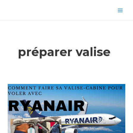
Aller
Mai
au
Men
contenu
préparer valise
Faire
son
bagage
cabine
pour
s’envoler