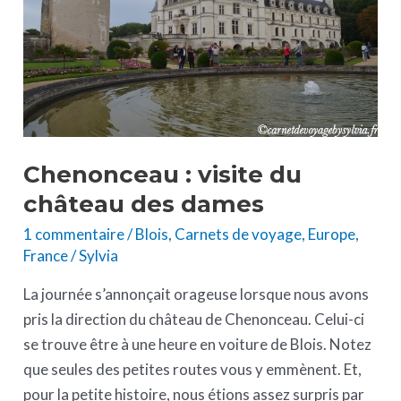
château
des
dames
Chenonceau : visite du
château des dames
1 commentaire
/
Blois
,
Carnets de voyage
,
Europe
,
France
/
Sylvia
La journée s’annonçait orageuse lorsque nous avons
pris la direction du château de Chenonceau. Celui-ci
se trouve être à une heure en voiture de Blois. Notez
que seules des petites routes vous y emmènent. Et,
pour la petite histoire, nous étions assez surpris par