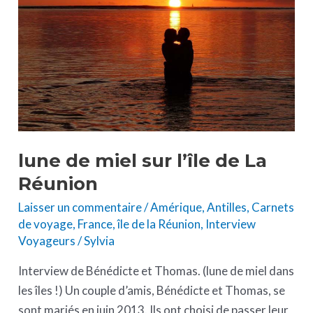
l’île
de
La
Réunion
lune de miel sur l’île de La
Réunion
Laisser un commentaire
/
Amérique
,
Antilles
,
Carnets
de voyage
,
France
,
île de la Réunion
,
Interview
Voyageurs
/
Sylvia
Interview de Bénédicte et Thomas. (lune de miel dans
les îles !) Un couple d’amis, Bénédicte et Thomas, se
sont mariés en juin 2013. Ils ont choisi de passer leur