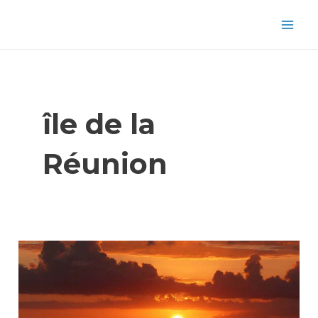
Aller
Mai
au
Men
contenu
île de la
Réunion
lune
de
miel
sur