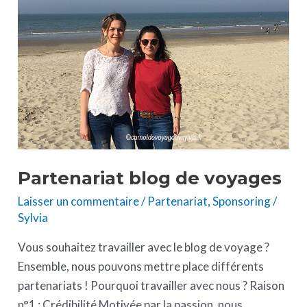
voyages
Partenariat blog de voyages
Laisser un commentaire
/
Partenariat
,
Sponsoring
/
Sylvia
Vous souhaitez travailler avec le blog de voyage ?
Ensemble, nous pouvons mettre place différents
partenariats ! Pourquoi travailler avec nous ? Raison
n°1 : Crédibilité Motivée par la passion, nous