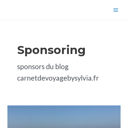
Aller
Mai
au
Men
contenu
Sponsoring
sponsors du blog
carnetdevoyagebysylvia.fr
Partenariat
blog
de