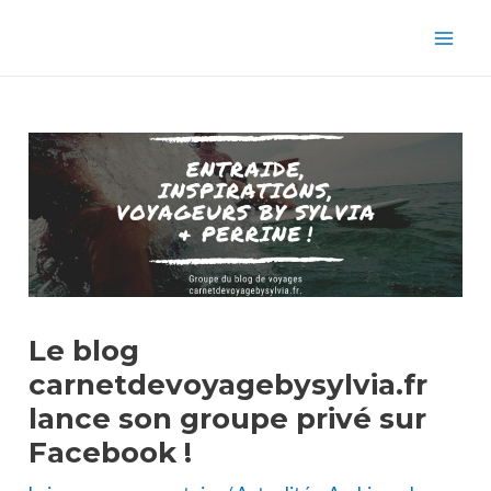
Aller
Navigation
Mai
au
des
Men
contenu
articles
Le blog
carnetdevoyagebysylvia.fr
lance son groupe privé sur
Facebook !