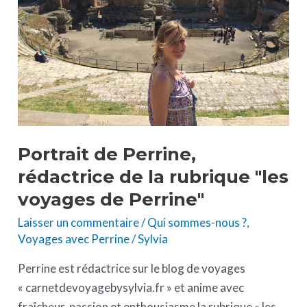
de
la
rubrique
"les
voyages
de
Perrine"
Portrait de Perrine,
rédactrice de la rubrique "les
voyages de Perrine"
Laisser un commentaire
/
Qui sommes-nous ?
,
Voyages avec Perrine
/
Sylvia
Perrine est rédactrice sur le blog de voyages
« carnetdevoyagebysylvia.fr » et anime avec
fraîcheur, passion et enthousiasme la rubrique « les