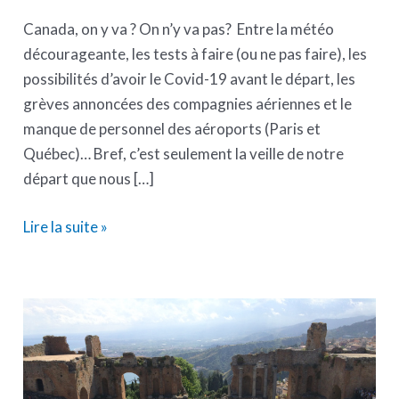
Canada, on y va ? On n’y va pas? Entre la météo
décourageante, les tests à faire (ou ne pas faire), les
possibilités d’avoir le Covid-19 avant le départ, les
grèves annoncées des compagnies aériennes et le
manque de personnel des aéroports (Paris et
Québec)… Bref, c’est seulement la veille de notre
départ que nous […]
Lire la suite »
Portrait
de
Perrine,
rédactrice