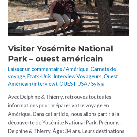
ouest
américain
Visiter Yosémite National
Park – ouest américain
Laisser un commentaire
/
Amérique
,
Carnets de
voyage
,
Etats-Unis
,
Interview Voyageurs
,
Ouest
Américain (interview)
,
OUEST USA
/
Sylvia
Avec Delphine & Thierry, retrouvez toutes les
informations pour préparer votre voyage en
Amérique. Dans cet article, nous allons partir à la
découverte de Yosémite National Park. Prénoms :
Delphine & Thierry. Âge : 34 ans. Leurs destinations